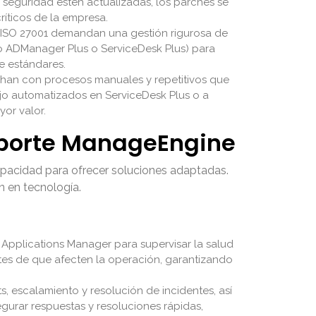
 seguridad estén actualizadas, los parches se
ríticos de la empresa.
 ISO 27001 demandan una gestión rigurosa de
o ADManager Plus o ServiceDesk Plus) para
de estándares.
chan con procesos manuales y repetitivos que
jo automatizados en ServiceDesk Plus o a
or valor.
Soporte ManageEngine
apacidad para ofrecer soluciones adaptadas.
ón en tecnología.
pplications Manager para supervisar la salud
antes de que afecten la operación, garantizando
s, escalamiento y resolución de incidentes, así
gurar respuestas y resoluciones rápidas,