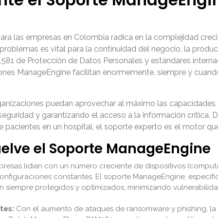
ara las empresas en Colombia radica en la complejidad creci
roblemas es vital para la continuidad del negocio, la product
581 de Protección de Datos Personales y estándares intern
luciones ManageEngine facilitan enormemente, siempre y cua
rganizaciones puedan aprovechar al máximo las capacidades
eguridad y garantizando el acceso a la información crítica. 
acientes en un hospital, el soporte experto es el motor que imp
uelve el Soporte ManageEngine
resas lidian con un número creciente de dispositivos (computa
configuraciones constantes. El soporte ManageEngine, especí
n siempre protegidos y optimizados, minimizando vulnerabilid
tes:
Con el aumento de ataques de ransomware y phishing, la