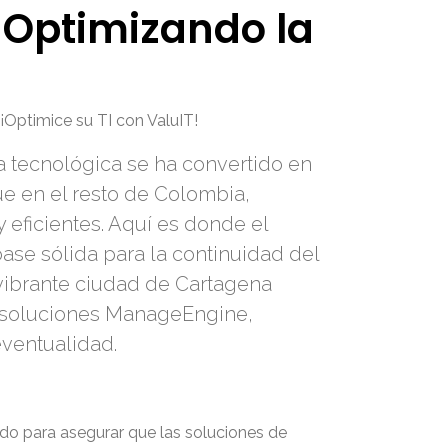
 Optimizando la
Optimice su TI con ValuIT!
ra tecnológica se ha convertido en
ue en el resto de Colombia,
 eficientes. Aquí es donde el
ase sólida para la continuidad del
a vibrante ciudad de Cartagena
 soluciones ManageEngine,
eventualidad.
ado para asegurar que las soluciones de