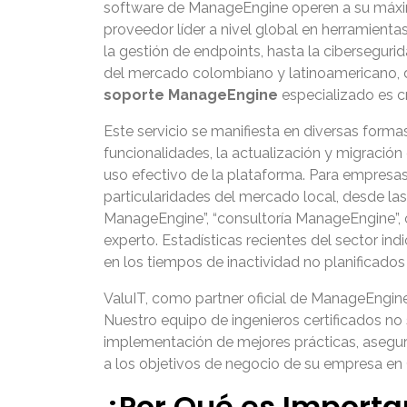
software de ManageEngine operen a su máxim
proveedor líder a nivel global en herramienta
la gestión de endpoints, hasta la ciberseguri
del mercado colombiano y latinoamericano, do
soporte ManageEngine
especializado es cr
Este servicio se manifiesta en diversas form
funcionalidades, la actualización y migración
uso efectivo de la plataforma. Para empresas
particularidades del mercado local, desde la
ManageEngine”, “consultoría ManageEngine”,
experto. Estadísticas recientes del sector i
en los tiempos de inactividad no planificados
ValuIT, como partner oficial de ManageEngine
Nuestro equipo de ingenieros certificados no s
implementación de mejores prácticas, asegu
a los objetivos de negocio de su empresa en 
¿Por Qué es Import