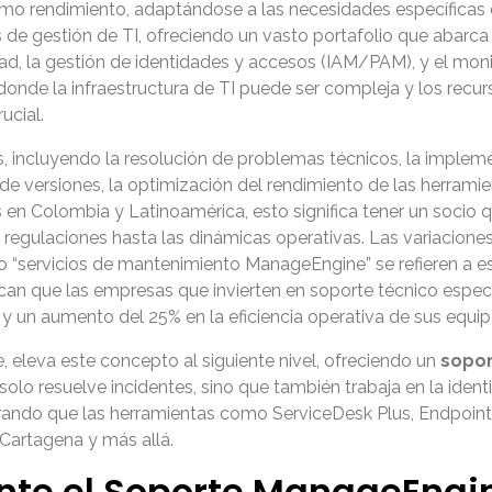
o rendimiento, adaptándose a las necesidades específicas
s de gestión de TI, ofreciendo un vasto portafolio que abarca
dad, la gestión de identidades y accesos (IAM/PAM), y el mon
nde la infraestructura de TI puede ser compleja y los recurs
ucial.
as, incluyendo la resolución de problemas técnicos, la imple
 de versiones, la optimización del rendimiento de las herramie
 en Colombia y Latinoamérica, esto significa tener un socio 
s regulaciones hasta las dinámicas operativas. Las variacion
 o “servicios de mantenimiento ManageEngine” se refieren 
ndican que las empresas que invierten en soporte técnico esp
 y un aumento del 25% en la eficiencia operativa de sus equip
, eleva este concepto al siguiente nivel, ofreciendo un
sopo
olo resuelve incidentes, sino que también trabaja en la ident
rando que las herramientas como ServiceDesk Plus, Endpoin
Cartagena y más allá.
ante el Soporte ManageEng