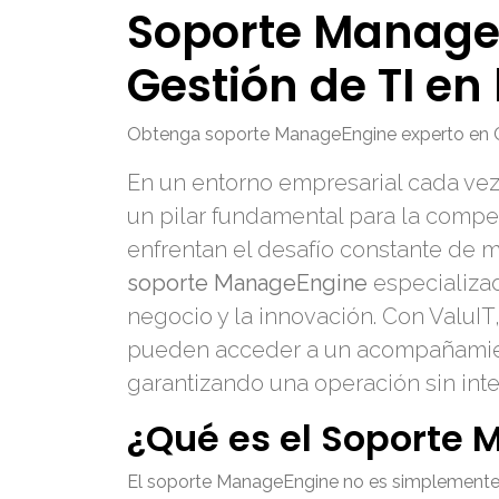
Soporte Manage
Gestión de TI en
Obtenga soporte ManageEngine experto en Car
En un entorno empresarial cada vez 
un pilar fundamental para la compet
enfrentan el desafío constante de m
soporte ManageEngine
especializad
negocio y la innovación. Con ValuIT
pueden acceder a un acompañamien
garantizando una operación sin inte
¿Qué es el Soporte
El soporte ManageEngine no es simplemente un