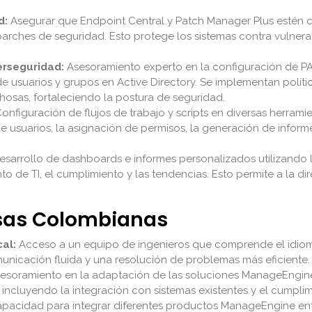
d:
Asegurar que Endpoint Central y Patch Manager Plus estén
 parches de seguridad. Esto protege los sistemas contra vulner
erseguridad:
Asesoramiento experto en la configuración de PA
e usuarios y grupos en Active Directory. Se implementan políti
osas, fortaleciendo la postura de seguridad.
onfiguración de flujos de trabajo y scripts en diversas herra
n de usuarios, la asignación de permisos, la generación de infor
sarrollo de dashboards e informes personalizados utilizando
nto de TI, el cumplimiento y las tendencias. Esto permite a la d
esas Colombianas
al:
Acceso a un equipo de ingenieros que comprende el idioma, 
nicación fluida y una resolución de problemas más eficiente.
esoramiento en la adaptación de las soluciones ManageEngine a
incluyendo la integración con sistemas existentes y el cumplim
pacidad para integrar diferentes productos ManageEngine entre