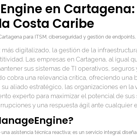
Engine en Cartagena:
 la Costa Caribe
tagena para ITSM, ciberseguridad y gestión de endpoints. ¡
más digitalizado, la gestión de la infraestructu
itividad. Las empresas en Cartagena, al igual q
antener sus sistemas de TI operativos, seguros y
o cobra una relevancia crítica, ofreciendo una b
, su aliado estratégico, las organizaciones en l
to experto para maximizar el potencial de sus
rrupciones y una respuesta ágil ante cualquier 
 ManageEngine?
a asistencia técnica reactiva; es un servicio integral diseñ