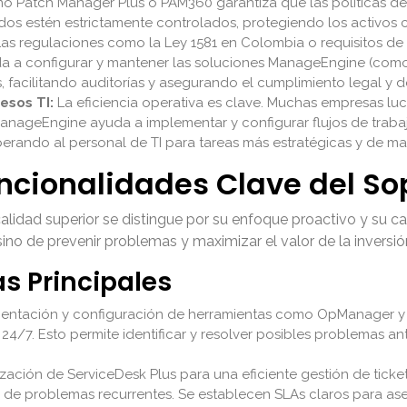
o Patch Manager Plus o PAM360 garantiza que las políticas de
dos estén estrictamente controlados, protegiendo los activos c
as regulaciones como la Ley 1581 en Colombia o requisitos de
da a configurar y mantener las soluciones ManageEngine (com
s, facilitando auditorías y asegurando el cumplimiento legal y 
esos TI:
La eficiencia operativa es clave. Muchas empresas lu
anageEngine ayuda a implementar y configurar flujos de traba
erando al personal de TI para tareas más estratégicas y de may
uncionalidades Clave del 
alidad superior se distingue por su enfoque proactivo y su c
 sino de prevenir problemas y maximizar el valor de la inversi
as Principales
ntación y configuración de herramientas como OpManager y A
TI 24/7. Esto permite identificar y resolver posibles problemas 
ización de ServiceDesk Plus para una eficiente gestión de ticket
z de problemas recurrentes. Se establecen SLAs claros para ase