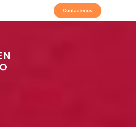
Contáctenos
o
EN
DO