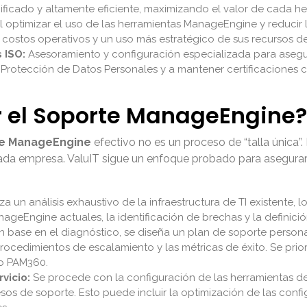
nificado y altamente eficiente, maximizando el valor de cada he
l optimizar el uso de las herramientas ManageEngine y reducir 
ostos operativos y un uso más estratégico de sus recursos de 
 ISO:
Asesoramiento y configuración especializada para aseg
 Protección de Datos Personales y a mantener certificaciones c
 el Soporte ManageEngine?
e ManageEngine
efectivo no es un proceso de “talla única”
ada empresa. ValuIT sigue un enfoque probado para asegurar 
za un análisis exhaustivo de la infraestructura de TI existente, 
anageEngine actuales, la identificación de brechas y la definic
 base en el diagnóstico, se diseña un plan de soporte personal
procedimientos de escalamiento y las métricas de éxito. Se pri
 o PAM360.
vicio:
Se procede con la configuración de las herramientas de 
cesos de soporte. Esto puede incluir la optimización de las con