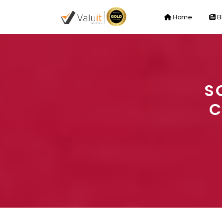
Home
B
S
C