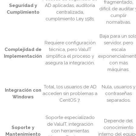
fragmentado,
Seguridad y
AD aplicadas, auditoría
difícil de auditar 
Cumplimiento
centralizada,
cumplir
cumplimiento Ley 1581.
normativas.
Baja para un sol
Requiere configuración
servidor, pero
Complejidad de
técnica, pero ValuIT
escala
Implementación
simplifica el proceso y
exponencialmen
asegura la integración.
con más
máquinas.
Total, los usuarios de AD
Nula, usuarios y
Integración con
acceden sin problemas a
contraseñas
Windows
CentOS 7.
separados.
Soporte especializado
Depende del
de ValuIT, integración
Soporte y
conocimiento
con herramientas
Mantenimiento
interno del equi