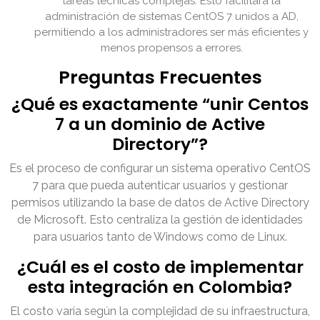
tareas técnicas complejas. Esto facilitará la
administración de sistemas CentOS 7 unidos a AD,
permitiendo a los administradores ser más eficientes y
menos propensos a errores.
Preguntas Frecuentes
¿Qué es exactamente “unir Centos
7 a un dominio de Active
Directory”?
Es el proceso de configurar un sistema operativo CentOS
7 para que pueda autenticar usuarios y gestionar
permisos utilizando la base de datos de Active Directory
de Microsoft. Esto centraliza la gestión de identidades
para usuarios tanto de Windows como de Linux.
¿Cuál es el costo de implementar
esta integración en Colombia?
El costo varía según la complejidad de su infraestructura,