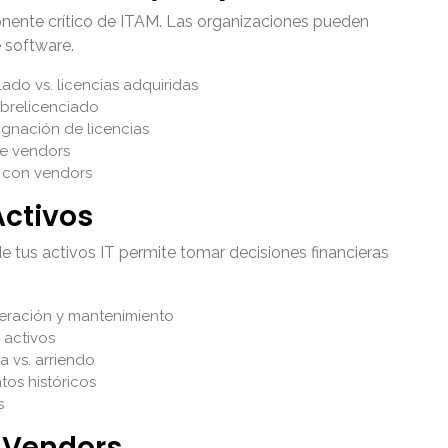
ente crítico de ITAM. Las organizaciones pueden
 software.
ado vs. licencias adquiridas
sobrelicenciado
ignación de licencias
de vendors
 con vendors
Activos
e tus activos IT permite tomar decisiones financieras
peración y mantenimiento
 activos
 vs. arriendo
os históricos
s
y Vendors