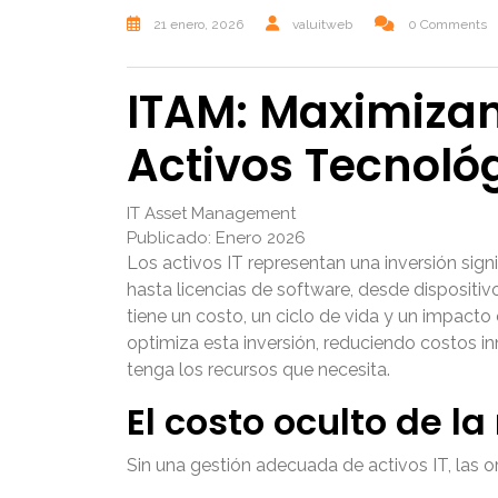
21 enero, 2026
valuitweb
0 Comments
ITAM: Maximizan
Activos Tecnoló
IT Asset Management
Publicado: Enero 2026
Los activos IT representan una inversión sign
hasta licencias de software, desde dispositiv
tiene un costo, un ciclo de vida y un impacto
optimiza esta inversión, reduciendo costos i
tenga los recursos que necesita.
El costo oculto de l
Sin una gestión adecuada de activos IT, las 