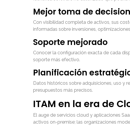
Mejor toma de decisio
Con visibilidad completa de activos, sus cost
informadas sobre inversiones, optimizaciones
Soporte mejorado
Conocer la configuración exacta de cada disp
soporte más efectivo.
Planificación estratégi
Datos históricos sobre adquisiciones, uso y re
presupuestos más precisos.
ITAM en la era de C
El auge de servicios cloud y aplicaciones Sa
activos on-premise; las organizaciones mod