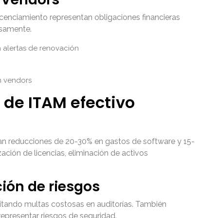
cenciamiento representan obligaciones financieras
osamente.
 alertas de renovación
n vendors
 de ITAM efectivo
n reducciones de 20-30% en gastos de software y 15-
ción de licencias, eliminación de activos
ión de riesgos
vitando multas costosas en auditorías. También
representar riesgos de seguridad.