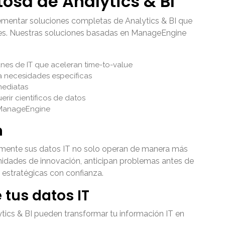
osa de Analytics & BI
ementar soluciones completas de Analytics & BI que
les. Nuestras soluciones basadas en ManageEngine
es de IT que aceleran time-to-value
a necesidades específicas
mediatas
rir científicos de datos
o ManageEngine
n
amente sus datos IT no solo operan de manera más
tunidades de innovación, anticipan problemas antes de
 estratégicas con confianza.
 tus datos IT
ics & BI pueden transformar tu información IT en