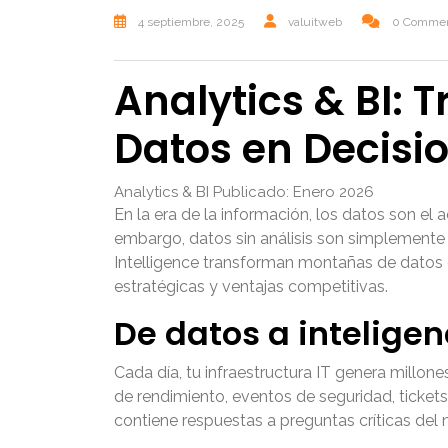
4 septiembre, 2025
valuitweb
0 Comme
Analytics & BI:
Datos en Decisi
Analytics & BI
Publicado: Enero 2026
En la era de la información, los datos son el 
embargo, datos sin análisis son simplemente 
Intelligence transforman montañas de datos 
estratégicas y ventajas competitivas.
De datos a inteligenc
Cada día, tu infraestructura IT genera millon
de rendimiento, eventos de seguridad, tickets
contiene respuestas a preguntas críticas del 