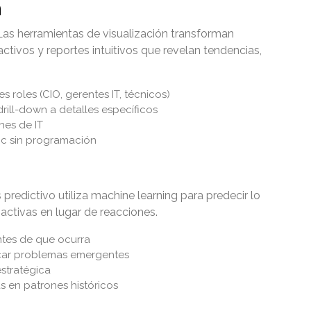
n
. Las herramientas de visualización transforman
ctivos y reportes intuitivos que revelan tendencias,
 roles (CIO, gerentes IT, técnicos)
drill-down a detalles específicos
nes de IT
oc sin programación
s predictivo utiliza machine learning para predecir lo
activas en lugar de reacciones.
ntes de que ocurra
car problemas emergentes
estratégica
en patrones históricos