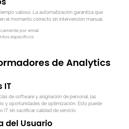
os
iempo valioso. La automatización garantiza que
 en el momento correcto sin intervención manual.
camente por email
ntos específicos
ormadores de Analytics
 IT
cias de software y asignación de personal, las
cio y oportunidades de optimización. Esto puede
IT sin sacrificar calidad de servicio.
a del Usuario