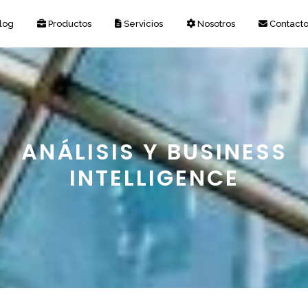
log
Productos
Servicios
Nosotros
Contact
ANÁLISIS Y BUSINESS
INTELLIGENCE