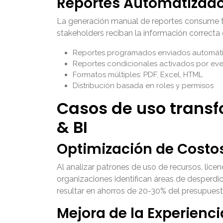
Reportes Automatizad
La generación manual de reportes consume t
stakeholders reciban la información correcta
Reportes programados enviados automáti
Reportes condicionales activados por eve
Formatos múltiples: PDF, Excel, HTML
Distribución basada en roles y permisos
Casos de uso transf
& BI
Optimización de Costos
Al analizar patrones de uso de recursos, licen
organizaciones identifican áreas de desperdi
resultar en ahorros de 20-30% del presupuesto 
Mejora de la Experienci