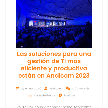
Las soluciones para una
gestión de TI más
eficiente y productiva
están en Andicom 2023
27 enero, 2026
valuitweb
0 Comments
Notas de Prensa
8:26 pm
Valuit Solutions y ManageEngine, fabricante