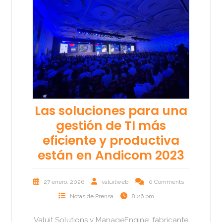
Las soluciones para una
gestión de TI más
eficiente y productiva
están en Andicom 2023
27 enero, 2026
valuitweb
0 Comments
Notas de Prensa
8:26 pm
Valuit Solutions y ManageEngine, fabricante