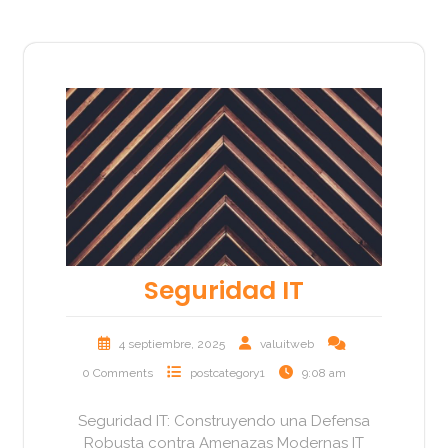
Seguridad IT
4 septiembre, 2025
valuitweb
0 Comments
postcategory1
9:08 am
Seguridad IT: Construyendo una Defensa
Robusta contra Amenazas Modernas IT