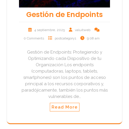
Gestión de Endpoints
4 septiembre, 2025
valuitweb
0 Comments
postcategory1
9:08 am
Gestión de Endpoints: Protegiendo y
Optimizando cada Dispositivo de tu
Organización Los endpoints
(computadoras, laptops, tablets,
smartphones) son los puntos de acceso
principal a los recursos corporativos y,
paradójicamente, también los puntos más
vulnerables de…
Read More